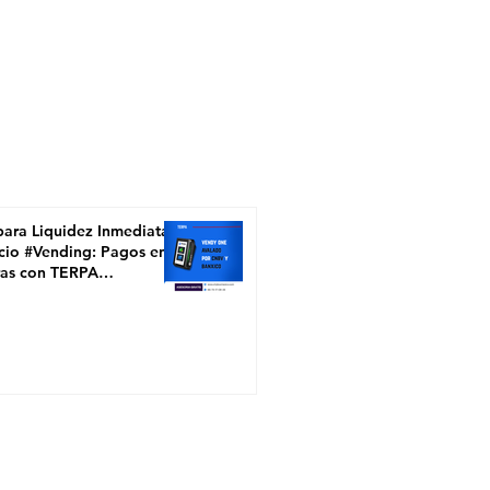
para Liquidez Inmediata
cio #Vending: Pagos en
ras con TERPA
S