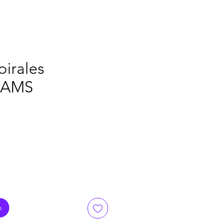
pirales
s AMS
cio
o