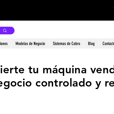
Hablar con un asesor CityBox
iones
Modelos de Negocio
Sistemas de Cobro
Blog
Contact
ierte tu máquina ven
egocio controlado y r