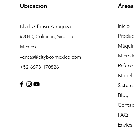
Ubicación
Áreas
Inicio
Blvd. Alfonso Zaragoza
Produc
#2040, Culiacán, Sinaloa,
Máquin
México
Micro 
ventas@cityboxmexico.com
Refacc
+52-6673-170826
Modelo
Sistem
Blog
Contac
FAQ
Envíos