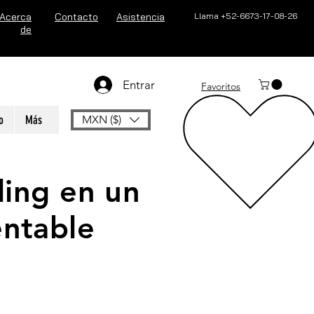
Acerca
Contacto
Asistencia
Llama +52-6673-17-08-26
de
Entrar
Favoritos
o
Más
MXN ($)
ding en un
entable