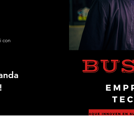
i con
anda
!