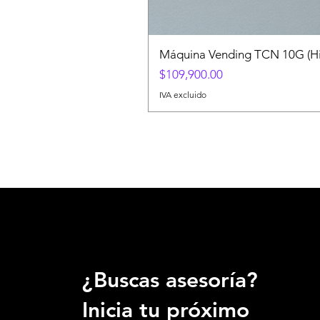
Máquina Vending TCN 10G (Hib
Precio
$109,900.00
IVA excluido
¿Buscas asesoría?
Inicia tu próximo