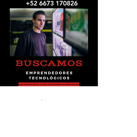
+52 6673 170826
Ubicación
Blvd. Alfonso Zaragoza
#2040, Culiacán, Sinaloa, México
ventas@cityboxmexico.com