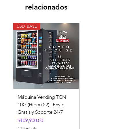
relacionados
USD_BASE
Gama Alta
Máquina Vending TCN
USI Evoke Elevador
10G (Hibou 52) | Envío
Reposteria Pantalla 
Gratis y Soporte 24/7
Paquete Cantaloupe
Precio
Precio
$109,900.00
$319,627.35
IVA excluido
IVA excluido