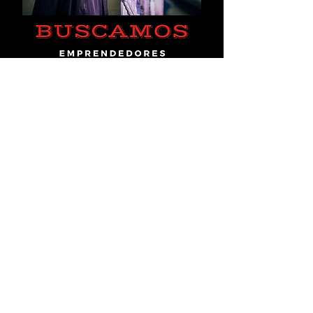
Ubicación
Blvd. Alfonso Zaragoza
#2040, Culiacán, Sinaloa, México
ventas@cityboxmexico.com
+52-6673-170826