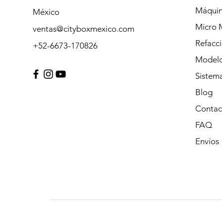
Máquin
México
Micro 
ventas@cityboxmexico.com
Refacc
+52-6673-170826
Modelo
Sistem
Blog
Contac
FAQ
Envíos