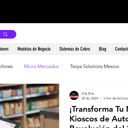
Hablar con un asesor CityBox
iones
Modelos de Negocio
Sistemas de Cobro
Blog
Contact
chines
Micro Mercados
Terpa Solutions Mexico
City Box
30 dic 2024
3 min de lectura
¡Transforma Tu
Kioscos de Auto