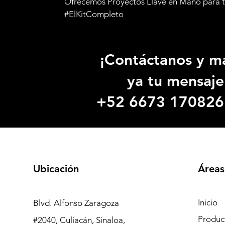
Ofrecemos Proyectos Llave en Mano para t
#ElKitCompleto
¡Contáctanos y m
ya tu mensaje
+52 6673 170826
Ubicación
Áreas
Inicio
Blvd. Alfonso Zaragoza
Produc
#2040, Culiacán, Sinaloa,