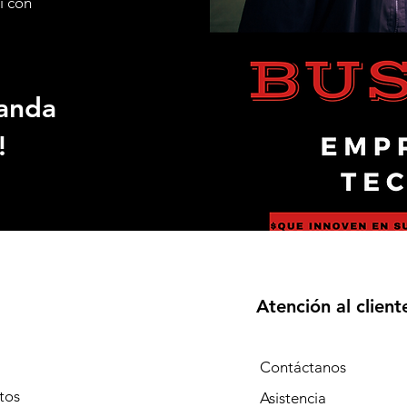
i con
anda
!
Atención al client
Contáctanos
tos
Asistencia