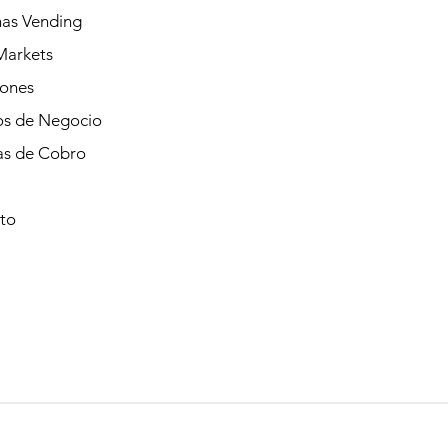
as Vending
Markets
iones
s de Negocio
as de Cobro
to