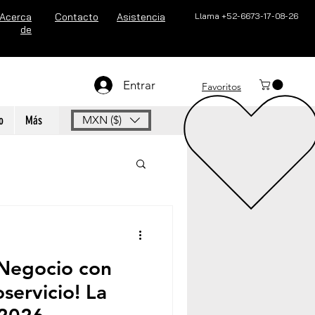
Acerca
Contacto
Asistencia
Llama +52-6673-17-08-26
de
Entrar
Favoritos
o
Más
MXN ($)
 Negocio con
servicio! La