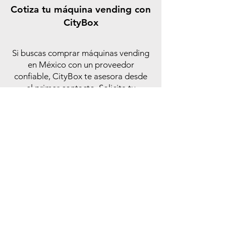
Cotiza tu máquina vending con
CityBox
Si buscas comprar máquinas vending
en México con un proveedor
confiable, CityBox te asesora desde
el primer contacto. Solicita tu
cotización y recibe una propuesta
adaptada a tu negocio.
Hablar con un asesor CityBox
¿Buscas asesoría? Inicia tu
próximo emprendimiento
con seguridad de