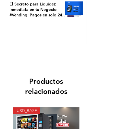
El Secreto para Liquidez
Inmediata en tu Negocio
#Vending: Pagos en solo 24
Horas con TERPA SOLUTIONS
Productos
relacionados
USD_BASE
Gama Alta