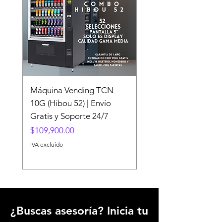
Máquina Vending TCN
USI Evoke Elevador
10G (Hibou 52) | Envío
Reposteria Pantalla 
Gratis y Soporte 24/7
Paquete Cantaloupe
Precio
Precio
$109,900.00
$319,627.35
IVA excluido
IVA excluido
¿Buscas asesoría? Inicia tu