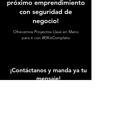
próximo emprendimiento
con seguridad de
negocio!
Ofrecemos Proyectos Llave en Mano
para ti con #ElKitCompleto
¡Contáctanos y manda ya tu
mensaje!
+52 6673 170826