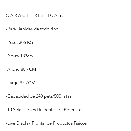
C A R A C T E R Í S T I C A S :
-
Para
Bebidas de todo tipo
-
Peso:
305 KG
-
Altura
183cm
-
Ancho
80.7CM
-
Largo
92.7CM
-Capacidad de 240 pets/500 latas
-10 Selecciones Diferentes de Productos
-
Live Display Frontal de Productos Físicos